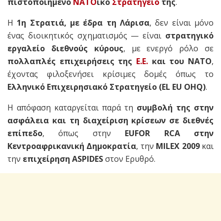
πιστοποιημένο
ΝΑΤΟ
ϊκό
Στρατηγείο
της
.
Η
1η Στρατιά, με έδρα τη Λάρισα
, δεν είναι μόνο
ένας διοικητικός σχηματισμός — είναι
στρατηγικό
εργαλείο διεθνούς κύρους
, με ενεργό ρόλο σε
πολλαπλές επιχειρήσεις της
Ε.Ε.
και του ΝΑΤΟ
,
έχοντας φιλοξενήσει κρίσιμες δομές όπως το
Ελληνικό Επιχειρησιακό Στρατηγείο (EL EU OHQ)
.
Η απόφαση καταργείται παρά τη
συμβολή της στην
ασφάλεια και τη διαχείριση κρίσεων σε διεθνές
επίπεδο
, όπως στην
EUFOR RCA στην
Κεντροαφρικανική Δημοκρατία
, την
MILEX 2009
και
την
επιχείρηση ASPIDES
στον Ερυθρό.