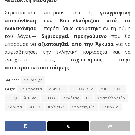
Στρατιωτικοί εκτιμούν ότι η
γεωγραφική
αποσύνδεση του Καστελλόριζου από τα
Δωδεκάνησα
—παρότι ίσως ακούστηκε εν τη ρύμη
του λόγου—
δημιουργεί προηγούμενο
που θα
μπορούσε να
αξιοποιηθεί από την Άγκυρα
για να
αμφισβητήσει την ελληνική κυριαρχία και να
ενισχύσει τους
ισχυρισμούς περί
αποστρατιωτικοποίησης
.
Source:
enikos.gr
Tags:
1η Στρατιά
ASPIDES
EUFOR RCA
MILEX 2009
OHQ
Άμυνα
ΓΕΕΘΑ
Δένδιας
ΕΕ
Καστελλόριζο
Λάρισα
ΝΑΤΟ
πολιτική
Στρατηγείο
Τουρκία