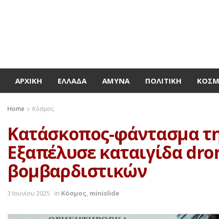
ΑΡΧΙΚΉ
ΕΛΛΆΔΑ
ΆΜΥΝΑ
ΠΟΛΙΤΙΚΉ
ΚΌΣ
Home
Κόσμος
Κατάσκοπος-φάντασμα της
Εξαπέλυσε καταιγίδα dro
βομβαρδιστικών
3 Ιουνίου 2025
in
Κόσμος
,
minislide