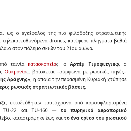
αι ως ο εγκέφαλος της πιο φιλόδοξης στρατιωτικής
ε τηλεκατευθυνόμενα drones, κατέφερε πλήγματα βαθιά
άλαιο στον πόλεμο σκιών του 21ου αιώνα.
από ταινία
κατασκοπεία
ς, ο
Αρτέμ Τιμοφιέγιεφ
, ο
ης
Ουκρανία
ς, βρίσκεται –σύμφωνα με ρωσικές πηγές–
της Αράχνης»
, η οποία την περασμένη Κυριακή χτύπησε
ερις ρωσικές στρατιωτικές βάσεις
.
άζι
, εκτοξεύθηκαν ταυτόχρονα από καμουφλαρισμένα
95, TU-22 και TU-160 —
το πυρηνικό αεροπορικό
Κίεβο, καταστράφηκε έως και
το ένα τρίτο του ρωσικού