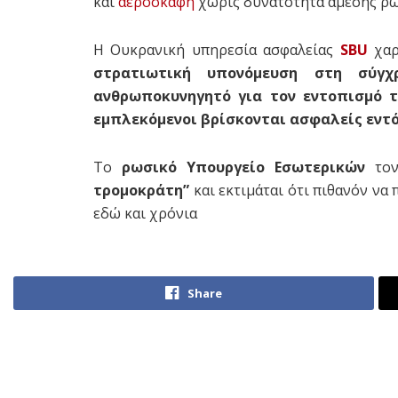
και
αεροσκάφη
χωρίς δυνατότητα άμεσης ρω
Η Ουκρανική υπηρεσία ασφαλείας
SBU
χαρ
στρατιωτική υπονόμευση στη σύγχ
ανθρωποκυνηγητό για τον εντοπισμό τ
εμπλεκόμενοι βρίσκονται ασφαλείς εντ
Το
ρωσικό Υπουργείο Εσωτερικών
τον
τρομοκράτη”
και εκτιμάται ότι πιθανόν να 
εδώ και χρόνια
Share