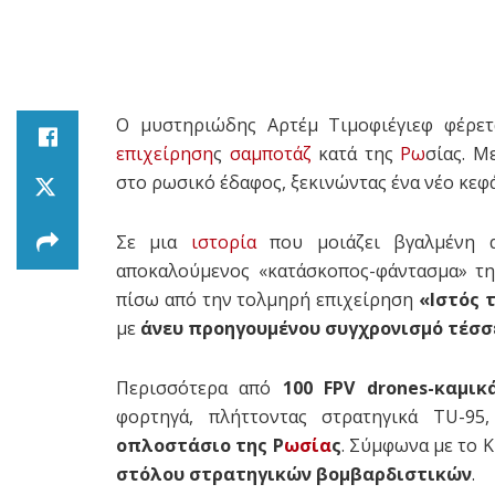
Ο μυστηριώδης Αρτέμ Τιμοφιέγιεφ φέρετ
επιχείρηση
ς
σαμποτάζ
κατά της
Ρω
σίας. Μ
στο ρωσικό έδαφος, ξεκινώντας ένα νέο κεφ
Σε μια
ιστορία
που μοιάζει βγαλμένη 
αποκαλούμενος «κατάσκοπος-φάντασμα» τ
πίσω από την τολμηρή επιχείρηση
«Ιστός 
με
άνευ προηγουμένου συγχρονισμό τέσσ
Περισσότερα από
100 FPV drones-καμικ
φορτηγά, πλήττοντας στρατηγικά TU-
οπλοστάσιο της Ρ
ωσία
ς
. Σύμφωνα με το 
στόλου στρατηγικών βομβαρδιστικών
.