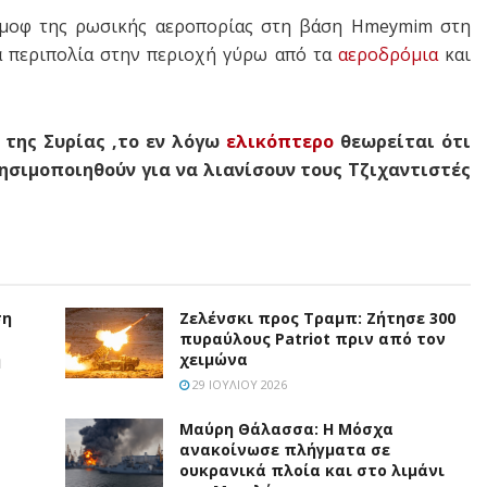
ίμοφ της ρωσικής αεροπορίας στη βάση Hmeymim στη
ια περιπολία στην περιοχή γύρω από τα
αεροδρόμια
και
 της Συρίας ,το εν λόγω
ελικόπτερο
θεωρείται ότι
ησιμοποιηθούν για να λιανίσουν τους Τζιχαντιστές
ση
Ζελένσκι προς Τραμπ: Ζήτησε 300
πυραύλους Patriot πριν από τον
η
χειμώνα
29 ΙΟΥΛΊΟΥ 2026
Μαύρη Θάλασσα: Η Μόσχα
ανακοίνωσε πλήγματα σε
ουκρανικά πλοία και στο λιμάνι