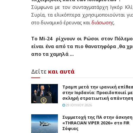
Σύμφωνα με τον συνταγματάρχη Ιγκόρ Κλ
Συρία, τα ελικόπτερα χρησιμοποιούνται γ
στο δυναμικό έρευνας και
διάσωση
ς.
Το Mi-24 ρίχνουν οι Ρώσοι στον Πόλεμο
είναι ένα από τα πιο θανατηφόρα ,θα χρ
απο τα χαμηλά …
Δείτε
και αυτά
Τραμπ μετά την ιρανική επίθε
στην Ιορδανία: Προειδοποιεί με
σκληρή στρατιωτική απάντησ
29 ΙΟΥΛΊΟΥ 2026
Συμμετοχή της ΠΑ στην άσκηση
«THRACIAN VIPER 2026» στο FIR
Σόφιας