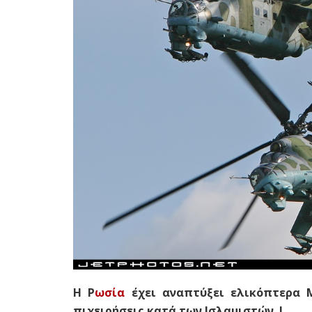
Η Ρ
ωσία
έχει αναπτύξει ελικόπτερα 
πιχειρήσεις κατά των Ισλαμιστών !