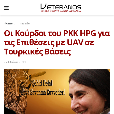
Home
minislide
Οι Κούρδοι του PKK HPG για
τις Επιθέσεις με UAV σε
Τουρκικές Βάσεις
22 Μαΐου 2021