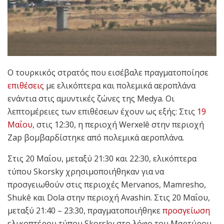
Ο τουρκικός στρατός που εισέβαλε πραγματοποίησε
επιθέσεις
με ελικόπτερα και πολεμικά αεροπλάνα
ενάντια στις αμυντικές ζώνες της Medya. Οι
λεπτομέρειες των επιθέσεων έχουν ως εξής: Στις
19
Μαΐου
, στις 12:30, η περιοχή Werxelê στην περιοχή
Zap βομβαρδίστηκε από πολεμικά αεροπλάνα.
Στις 20 Μαΐου, μεταξύ 21:30 και 22:30, ελικόπτερα
τύπου Skorsky χρησιμοποιήθηκαν για να
προσγειωθούν στις περιοχές Mervanos, Mamresho,
Shukê και Dola στην περιοχή Avashin. Στις 20 Μαΐου,
μεταξύ 21:40 – 23:30, πραγματοποιήθηκε
προσγείωση
ελικοπτέρου τύπου Skorsky στο λόφο του Μαρτύρου