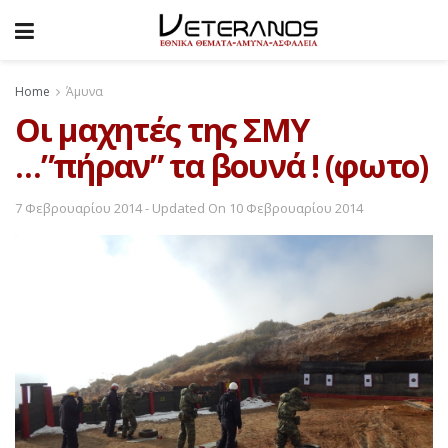
Home
Άμυνα
Οι μαχητές της ΣΜΥ
…”πήραν” τα βουνά ! (φωτο)
7 Φεβρουαρίου 2014 - Updated On 10 Φεβρουαρίου 2014