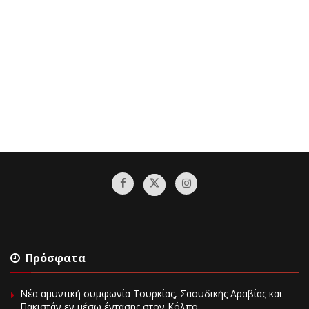
Πρόσφατα
Νέα αμυντική συμφωνία Τουρκίας, Σαουδικής Αραβίας και
Πακιστάν εν μέσω έντασης στον Κόλπο