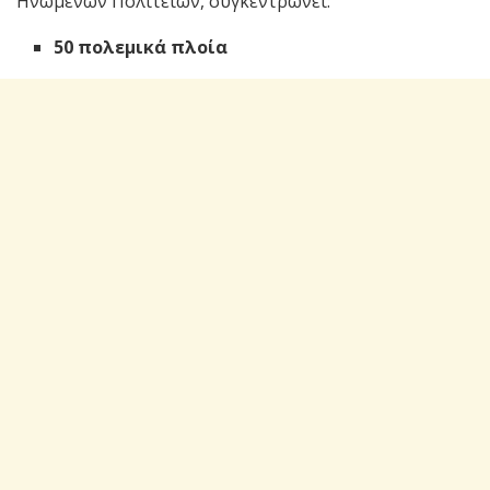
Ηνωμένων Πολιτειών, συγκεντρώνει:
50 πολεμικά πλοία