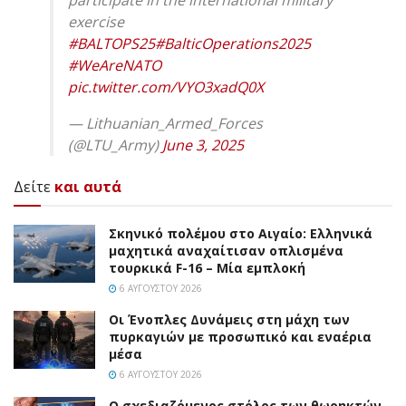
exercise
#BALTOPS25
#BalticOperations2025
#WeAreNATO
pic.twitter.com/VYO3xadQ0X
— Lithuanian_Armed_Forces
(@LTU_Army)
June 3, 2025
Δείτε
και αυτά
Σκηνικό πολέμου στο Αιγαίο: Ελληνικά
μαχητικά αναχαίτισαν οπλισμένα
τουρκικά F-16 – Μία εμπλοκή
6 ΑΥΓΟΎΣΤΟΥ 2026
Οι Ένοπλες Δυνάμεις στη μάχη των
πυρκαγιών με προσωπικό και εναέρια
μέσα
6 ΑΥΓΟΎΣΤΟΥ 2026
Ο σχεδιαζόμενος στόλος των θωρηκτών