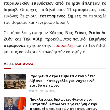
πυραυλικών επιθέσεων από το Ιράν έπληξαν το
Ισραήλ
. Οι αρχές επιβεβαίωσαν
11 τραυματίες
, ενώ
εικόνες δείχνουν
εκτεταμένες ζημιές
σε περιοχές
του βόρειου και κεντρικού Ισραήλ.
Οι πύραυλοι χτύπησαν
Χάιφα, Νες Ζιόνα, Ρισόν Λε
Ζιόν και Τελ Αβίβ
, προκαλώντας πανικό.
Σειρήνες
αεράμυνας
ήχησαν στην
Ιερουσαλήμ
και το Τελ Αβίβ,
με τους κατοίκους να αναζητούν καταφύγιο.
Δείτε
και αυτά
Ισραηλινά στρατεύματα στον νότιο
Λίβανο – Καταγγελία για νυχτερινή
είσοδο σε χωριό
8 ΑΥΓΟΎΣΤΟΥ 2026
Προκλητικές δηλώσεις Φιντάν για
Κυπριακό: Αποδίδει την ειρήνη στην
παρουσία τουρκικών στρατευμάτων