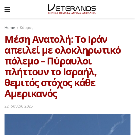
Home
Κόσμος
Μέση Ανατολή: Το Ιράν
απειλεί με ολοκληρωτικό
πόλεμο – Πύραυλοι
πλήττουν το Ισραήλ,
θεμιτός στόχος κάθε
Αμερικανός
22 Ιουνίου 2025