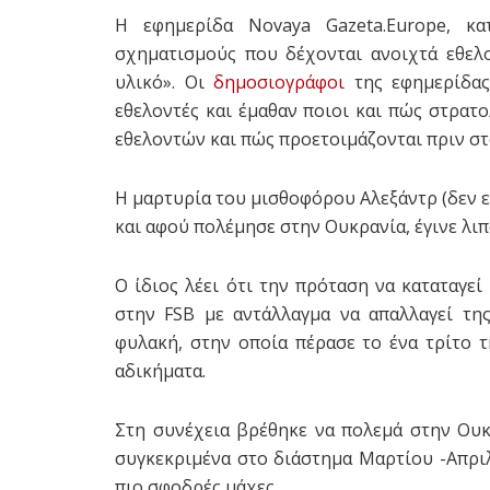
Η εφημερίδα Novaya Gazeta.Europe, κα
σχηματισμούς που δέχονται ανοιχτά εθελο
υλικό». Οι
δημοσιογράφοι
της εφημερίδας
εθελοντές και έμαθαν ποιοι και πώς στρατ
εθελοντών και πώς προετοιμάζονται πριν σ
Η μαρτυρία του μισθοφόρου Αλεξάντρ (δεν ε
και αφού πολέμησε στην Ουκρανία, έγινε λιπ
Ο ίδιος λέει ότι την πρόταση να καταταγεί
στην FSB με αντάλλαγμα να απαλλαγεί τη
φυλακή, στην οποία πέρασε το ένα τρίτο τ
αδικήματα.
Στη συνέχεια βρέθηκε να πολεμά στην Ου
συγκεκριμένα στο διάστημα Μαρτίου -Απριλ
πιο σφοδρές μάχες.