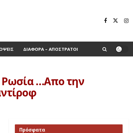
ΌΨΕΙΣ
ΔΙΆΦΟΡΑ – ΑΠΌΣΤΡΑΤΟΙ
 Ρωσία …Απο την
αντίροφ
Πρόσφατα