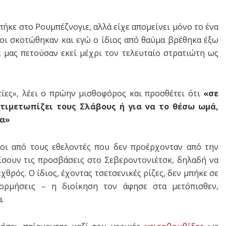
πήκε στο Ρουμπέζνογιε, αλλά είχε απομείνει μόνο το ένα
λοι σκοτώθηκαν και εγώ ο ίδιος από θαύμα βρέθηκα έξω
ά μας πετούσαν εκεί μέχρι τον τελευταίο στρατιώτη ως
ίες», λέει ο πρώην μισθοφόρος και προσθέτει ότι
«σε
ντιμετωπίζει τους Σλάβους ή για να το θέσω ωμά,
ια»
ροι από τους εθελοντές που δεν προέρχονταν από την
ρίσουν τις προσβάσεις στο Σεβεροντονιέτσκ, δηλαδή να
χθρός. Ο ίδιος, έχοντας τσετσενικές ρίζες, δεν μπήκε σε
ξορμήσεις – η διοίκηση τον άφησε στα μετόπισθεν,
.