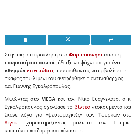
Στην ακραία πρόκληση στο
Φαρμακονήσι
όπου η
τουρκική ακταιωρό
ς έδειξε να ψάχνεται για
ένα
«θερμό»
επεισόδιο
, προσπαθώντας να εμβολίσει το
σκάφος του λιμενικού αναφέρθηκε ο αντιναύαρχος
ε.α, Γιάννης Εγκολφόπουλος.
Μιλώντας στο
MEGA
και τον Νίκο Ευαγγελάτο, ο κ.
Εγκολφόπουλος σχολίασε το
βίντεο
ντοκουμέντο και
έκανε λόγο για «ψευτομαγκιές» των Τούρκων στο
Αιγαίο
χαρακτηρίζοντας μάλιστα τον Τούρκο
καπετάνιο «ατζαμή» και «άναυτο».