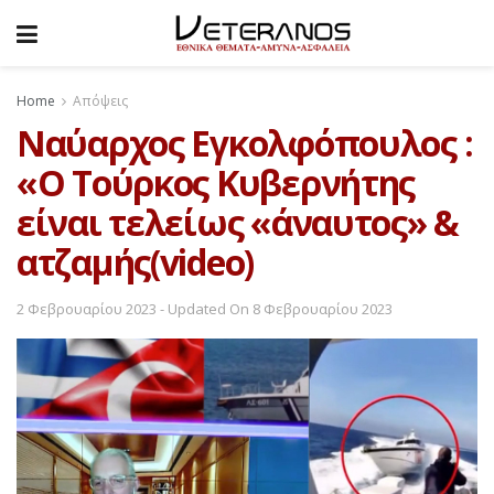
Home
Απόψεις
Ναύαρχος Εγκολφόπουλος :
«Ο Τούρκος Κυβερνήτης
είναι τελείως «άναυτος» &
ατζαμής(video)
2 Φεβρουαρίου 2023 - Updated On 8 Φεβρουαρίου 2023