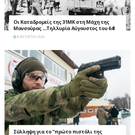
Οι Καταδρομείς της 31ΜΚ στη Mάχη της
Μανσούρας …Τηλλυρία Αύγουστος του 64!
8 ΑΥΓΟΎΣΤΟΥ 2026
Σύλληψη για το “πρώτο πιστόλι της