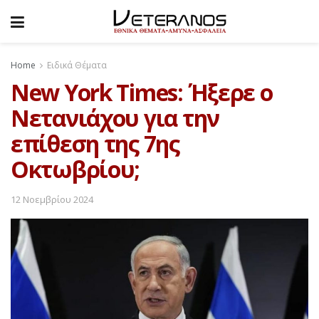
Home
Ειδικά Θέματα
New York Times: Ήξερε ο
Νετανιάχου για την
επίθεση της 7ης
Οκτωβρίου;
12 Νοεμβρίου 2024