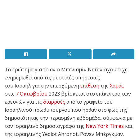
Το ερώτημα για το αν ο Μπενιαμίν Νετανιάχου είχε
ενημερωθεί από τις μυστικές υπηρεσίες
του Ισραήλ για την επερχόμενη
επίθεση
της
Χαμάς
στις
7 Οκτωβρίου
2023 βρίσκεται στο επίκεντρο των
ερευνών για τις
διαρροές
από το γραφείο του
Ισραηλινού πρωθυπουργού που ήρθαν στο φως της
δημοσιότητας την περασμένη εβδομάδα, σύμφωνα με
τον Ισραηλινό δημοσιογράφο της
New York Times
και
της ισραηλινής Yediot Ahronot, Ρονεν Μπέργκμαν.