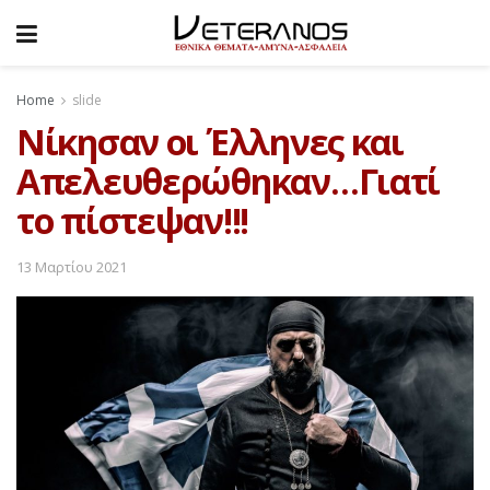
Home
slide
Νίκησαν οι Έλληνες και
Απελευθερώθηκαν…Γιατί
το πίστεψαν!!!
13 Μαρτίου 2021