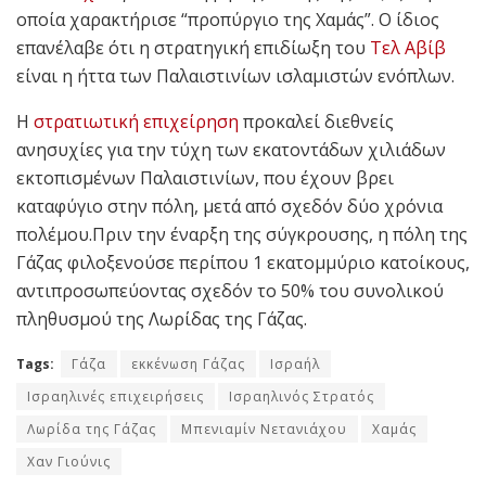
οποία χαρακτήρισε “προπύργιο της Χαμάς”. Ο ίδιος
επανέλαβε ότι η στρατηγική επιδίωξη του
Τελ Αβίβ
είναι η ήττα των Παλαιστινίων ισλαμιστών ενόπλων.
Η
στρατιωτική επιχείρηση
προκαλεί διεθνείς
ανησυχίες για την τύχη των εκατοντάδων χιλιάδων
εκτοπισμένων Παλαιστινίων, που έχουν βρει
καταφύγιο στην πόλη, μετά από σχεδόν δύο χρόνια
πολέμου.Πριν την έναρξη της σύγκρουσης, η πόλη της
Γάζας φιλοξενούσε περίπου 1 εκατομμύριο κατοίκους,
αντιπροσωπεύοντας σχεδόν το 50% του συνολικού
πληθυσμού της Λωρίδας της Γάζας.
Tags:
Γάζα
εκκένωση Γάζας
Ισραήλ
Ισραηλινές επιχειρήσεις
Ισραηλινός Στρατός
Λωρίδα της Γάζας
Μπενιαμίν Νετανιάχου
Χαμάς
Χαν Γιούνις