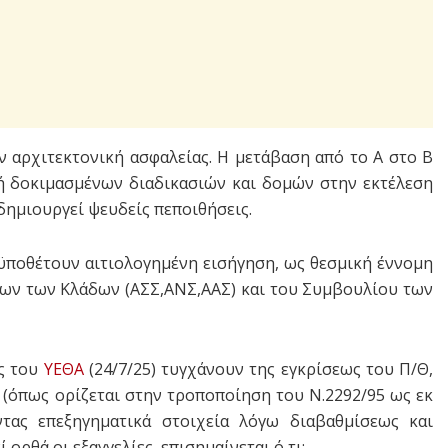
 αρχιτεκτονική ασφαλείας. Η μετάβαση από το Α στο Β
γή δοκιμασμένων διαδικασιών και δομών στην εκτέλεση
δημιουργεί ψευδείς πεποιθήσεις.
ροϋποθέτουν αιτιολογημένη εισήγηση, ως θεσμική έννομη
ων των Κλάδων (ΑΣΣ,ΑΝΣ,ΑΑΣ) και του Συμβουλίου των
ες του
ΥΕΘΑ
(24/7/25) τυγχάνουν της εγκρίσεως του Π/Θ,
(όπως ορίζεται στην τροποποίηση του Ν.2292/95 ως εκ
οντας επεξηγηματικά στοιχεία λόγω διαβαθμίσεως και
ορθά οι εξαγγελίες, επισημαίνεται ό,τι: