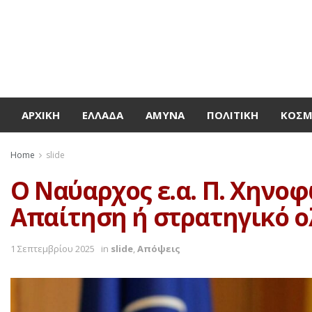
ΑΡΧΙΚΉ
ΕΛΛΆΔΑ
ΆΜΥΝΑ
ΠΟΛΙΤΙΚΉ
ΚΌΣ
Home
slide
Ο Ναύαρχος ε.α. Π. Χην
Απαίτηση ή στρατηγικό ο
1 Σεπτεμβρίου 2025
in
slide
,
Απόψεις