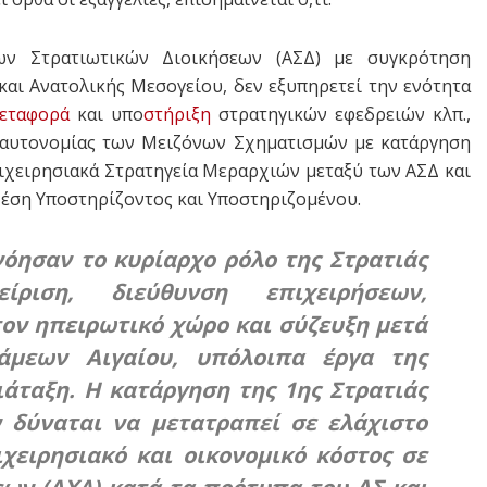
ων Στρατιωτικών Διοικήσεων (ΑΣΔ) με συγκρότηση
και Ανατολικής Μεσογείου, δεν εξυπηρετεί την ενότητα
εταφορά
και υπο
στήριξη
στρατηγικών εφεδρειών κλπ.,
ς αυτονομίας των Μειζόνων Σχηματισμών με κατάργηση
ιχειρησιακά Στρατηγεία Μεραρχιών μεταξύ των ΑΣΔ και
έση Υποστηρίζοντος και Υποστηριζομένου.
νόησαν το κυρίαρχο ρόλο της Στρατιάς
ίριση, διεύθυνση επιχειρήσεων,
ον ηπειρωτικό χώρο και σύζευξη μετά
άμεων Αιγαίου, υπόλοιπα έργα της
ιάταξη. Η κατάργηση της 1ης Στρατιάς
ν δύναται να μετατραπεί σε ελάχιστο
ιχειρησιακό και οικονομικό κόστος σε