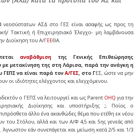
ων (ΑΧΔ) κατά τα πρότυπα του ΑΣ και
4 νεοσύστατων ΑΣΔ στο ΓΕΣ είναι ασαφής ως προς τη
ακή/ Τακτική ή Επιχειρησιακό Έλεγχο- μη λαμβάνουσα
ν Διοίκηση του Α/Γ
ΕΕ
ΘΑ.
έπεται
αναβάθμιση
της Γενικής Επιθεώρησης
 με μετακίνηση της στη Λάρισα, παρά την ανάγκη η
υ ΓΕΠΣ να είναι παρά τον
Α/ΓΕΣ
, στο Γ
ΕΣ, ώστε να μην
υν οι ιδιότητες ελέγχοντος και ελεγχόμενου.
οδεκτόν ο ΓΕΠΣ να λειτουργεί και ως Parent
OHQ
για την
ιρησιακής Διοίκησης και υποστήριξης ;;. Ποίος ο
πιπρόσθετα άλλο ένα ακανθώδες θέμα που ετέθη εκ νέου
 του Στόλου, αλλά και των Α/Φ 4,5 και 5ης γενεάς από
 Άγνωστον εάν συνεπάγεται και μείωση κατά 2/5 και 1/3