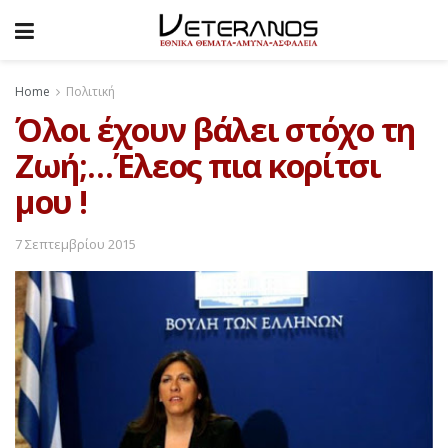
Home
Πολιτική
Όλοι έχουν βάλει στόχο τη
Ζωή;…Έλεος πια κορίτσι
μου !
7 Σεπτεμβρίου 2015