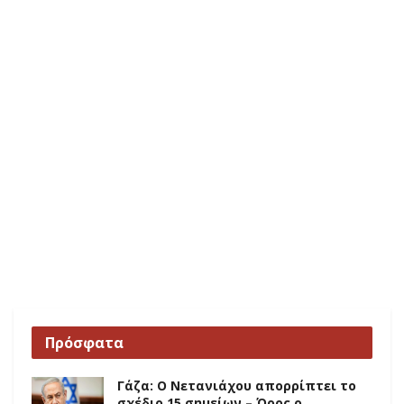
Πρόσφατα
Γάζα: Ο Νετανιάχου απορρίπτει το
σχέδιο 15 σημείων – Όρος ο