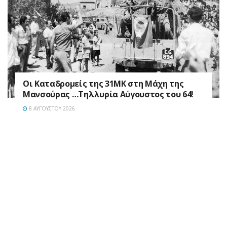
Οι Καταδρομείς της 31ΜΚ στη Mάχη της
Μανσούρας …Τηλλυρία Αύγουστος του 64!
8 ΑΥΓΟΎΣΤΟΥ 2026