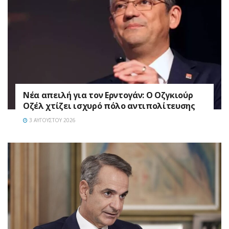
Νέα απειλή για τον Ερντογάν: Ο Οζγκιούρ
Οζέλ χτίζει ισχυρό πόλο αντιπολίτευσης
3 ΑΥΓΟΎΣΤΟΥ 2026