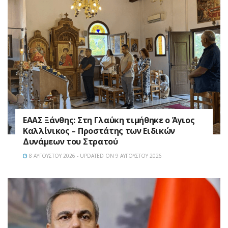
EAAΣ Ξάνθης: Στη Γλαύκη τιμήθηκε ο Άγιος
Καλλίνικος – Προστάτης των Ειδικών
Δυνάμεων του Στρατού
8 ΑΥΓΟΎΣΤΟΥ 2026 - UPDATED ON 9 ΑΥΓΟΎΣΤΟΥ 2026