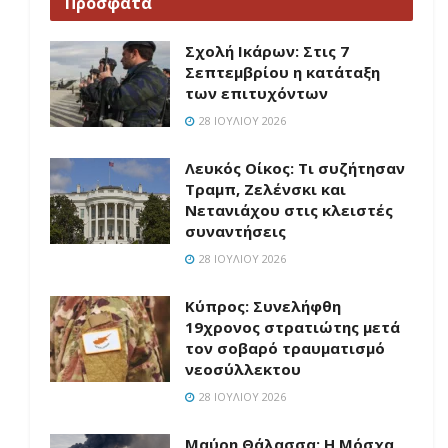
Πρόσφατα
Σχολή Ικάρων: Στις 7
Σεπτεμβρίου η κατάταξη
των επιτυχόντων
28 ΙΟΥΛΊΟΥ 2026
Λευκός Οίκος: Τι συζήτησαν
Τραμπ, Ζελένσκι και
Νετανιάχου στις κλειστές
συναντήσεις
28 ΙΟΥΛΊΟΥ 2026
Κύπρος: Συνελήφθη
19χρονος στρατιώτης μετά
τον σοβαρό τραυματισμό
νεοσύλλεκτου
28 ΙΟΥΛΊΟΥ 2026
Μαύρη Θάλασσα: Η Μόσχα