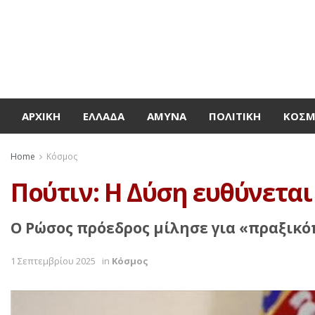
ΑΡΧΙΚΉ
ΕΛΛΆΔΑ
ΆΜΥΝΑ
ΠΟΛΙΤΙΚΉ
ΚΌΣ
Home
Κόσμος
Πούτιν: Η Δύση ευθύνεται
Ο Ρώσος πρόεδρος μίλησε για «πραξικόπ
1 Σεπτεμβρίου 2025
in
Κόσμος