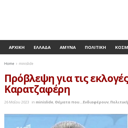
ΑΡΧΙΚΉ
ΕΛΛΆΔΑ
ΆΜΥΝΑ
ΠΟΛΙΤΙΚΉ
ΚΌΣ
Home
minislide
Πρόβλεψη για τις εκλογές
Καρατζαφέρη
26 Μαΐου 2023
in
minislide
,
Θέματα που...Ενδιαφέρουν
,
Πολιτική