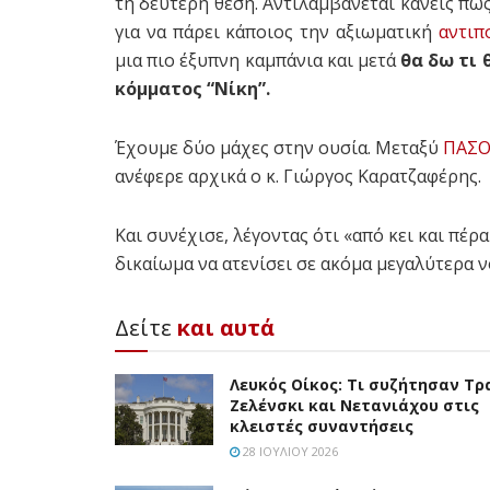
τη δεύτερη θέση. Αντιλαμβάνεται κανείς πω
για να πάρει κάποιος την αξιωματική
αντιπ
μια πιο έξυπνη καμπάνια και μετά
θα δω τι 
κόμματος “Νίκη”.
Έχουμε δύο μάχες στην ουσία. Μεταξύ
ΠΑΣ
ανέφερε αρχικά ο κ. Γιώργος Καρατζαφέρης.
Και συνέχισε, λέγοντας ότι «από κει και πέρ
δικαίωμα να ατενίσει σε ακόμα μεγαλύτερα 
Δείτε
και αυτά
Λευκός Οίκος: Τι συζήτησαν Τρ
Ζελένσκι και Νετανιάχου στις
κλειστές συναντήσεις
28 ΙΟΥΛΊΟΥ 2026