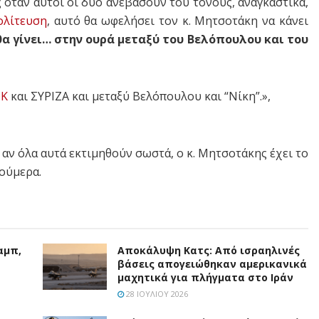
ς όταν αυτοί οι δύο ανεβάσουν του τόνους, αναγκαστικά,
ολίτευση
, αυτό θα ωφελήσει τον κ. Μητσοτάκη να κάνει
θα γίνει… στην ουρά μεταξύ του Βελόπουλου και του
ΟΚ
και ΣΥΡΙΖΑ και μεταξύ Βελόπουλου και “Νίκη”.»,
α αν όλα αυτά εκτιμηθούν σωστά, ο κ. Μητσοτάκης έχει το
νούμερα.
αμπ,
Αποκάλυψη Κατς: Από ισραηλινές
βάσεις απογειώθηκαν αμερικανικά
μαχητικά για πλήγματα στο Ιράν
28 ΙΟΥΛΊΟΥ 2026