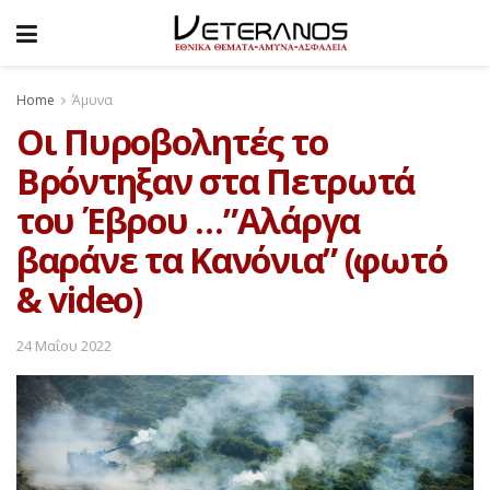
Home
Άμυνα
Οι Πυροβολητές το
Βρόντηξαν στα Πετρωτά
του Έβρου …”Αλάργα
βαράνε τα Κανόνια” (φωτό
& video)
24 Μαΐου 2022