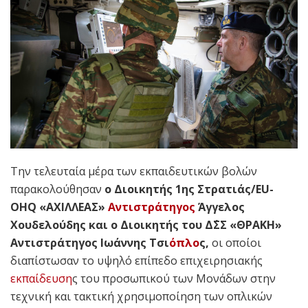
Την τελευταία μέρα των εκπαιδευτικών βολών
παρακολούθησαν
ο Διοικητής 1ης Στρατιάς/EU-
OHQ «ΑΧΙΛΛΕΑΣ»
Αντιστράτηγος
Άγγελος
Χουδελούδης και ο Διοικητής του Δ΄ΣΣ «ΘΡΑΚΗ»
Αντιστράτηγος Ιωάννης Τσι
όπλο
ς,
οι οποίοι
διαπίστωσαν το υψηλό επίπεδο επιχειρησιακής
εκπαίδευση
ς του προσωπικού των Μονάδων στην
τεχνική και τακτική χρησιμοποίηση των οπλικών