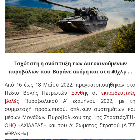
Ταχύτατη η ανάπτυξη των Αυτοκινούμενων
πυροβόλων που Βαράνε ακόμη και στα 40χλμ …
Από 16 έως 18 Μαΐου 2022, πραγματοποιήθηκαν στο
Πεδίο Βολής Πετρωτών
Ξάνθη
ς οι
εκπαιδευτικές
βολές
Πυροβολικού Α’ εξαμήνου 2022, με τη
συμμετοχή προσωπικού, οπλικών συστημάτων και
μέσων Μονάδων Πυροβολικού της 1ης Στρατιάς/EU-
OHQ
«ΑΧΙΛΛΕΑΣ» και του Δ’ Σώματος Στρατού (Δ΄ ΣΣ
«ΘΡΑΚΗ»).