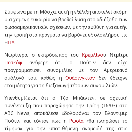
Σύμφωνα με τη Μόσχα, αυτή η εξέλιξη αποτελεί ακόμη
μια χαμένη ευκαιρία να βρεθεί λύση στο αδιέξοδο των
ρωσοαμερικανικών σχέσεων, με την ευθύνη για αυτήν
την τροπή στα πράγματα να βαρύνει εξ ολοκλήρου τις
Η
ΠΑ
.
Νωρίτερα, ο εκπρόσωπος του
Κρεμλίνο
υ Ντμίτρι
Πεσκόφ
ανέφερε ότι ο Πούτιν δεν είχε
προγραμματίσει συνομιλίες με τον Αμερικανό
ομόλογό του, καθώς η
Ουάσινγκτον
δεν έδειχνε
ετοιμότητα για τη διεξαγωγή τέτοιων συνομιλιών.
Υπενθυμίζεται ότι ο Τζο Μπάιντεν, σε σχετική
συνέντευξη που παραχώρησε την Τρίτη (16/03) στο
ABC News, αποκάλεσε «δολοφόνο» τον Βλαντίμιρ
Πούτιν και τόνισε πως η
Ρωσία
«θα πληρώσει το
τίμημα» για την υποτιθέμενη ανάμειξή της στις