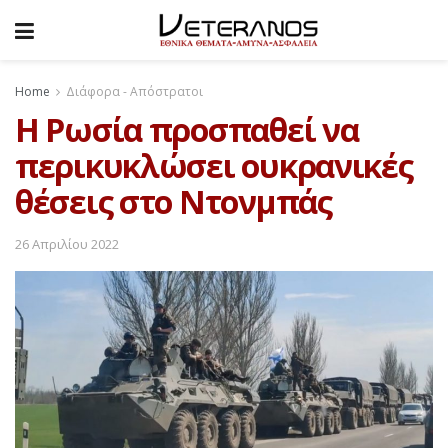
Home
Διάφορα - Απόστρατοι
Η Ρωσία προσπαθεί να
περικυκλώσει ουκρανικές
θέσεις στο Ντονμπάς
26 Απριλίου 2022