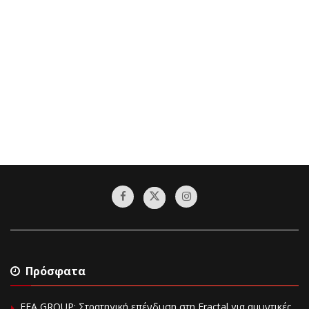
Πρόσφατα
EFA GROUP: Στρατηγική επένδυση στη Fractal για αμυντικές