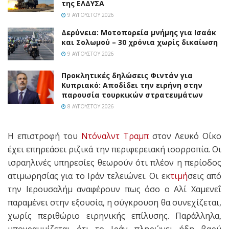
της ΕΛΔΥΣΑ
9 ΑΥΓΟΎΣΤΟΥ 2026
Δερύνεια: Μοτοπορεία μνήμης για Ισαάκ
και Σολωμού – 30 χρόνια χωρίς δικαίωση
9 ΑΥΓΟΎΣΤΟΥ 2026
Προκλητικές δηλώσεις Φιντάν για
Κυπριακό: Αποδίδει την ειρήνη στην
παρουσία τουρκικών στρατευμάτων
8 ΑΥΓΟΎΣΤΟΥ 2026
Η επιστροφή του
Ντόναλντ Τραμπ
στον Λευκό Οίκο
έχει επηρεάσει ριζικά την περιφερειακή ισορροπία. Οι
ισραηλινές υπηρεσίες θεωρούν ότι πλέον η περίοδος
ατιμωρησίας για το Ιράν τελειώνει. Οι εκ
τιμή
σεις από
την Ιερουσαλήμ αναφέρουν πως όσο ο Αλί Χαμενεΐ
παραμένει στην εξουσία, η σύγκρουση θα συνεχίζεται,
χωρίς περιθώριο ειρηνικής επίλυσης. Παράλληλα,