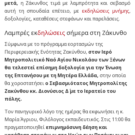
μετά,
η Ζάκυνθος τιμά με λαμπρότητα και σεβασμό
αυτή τη σπουδαία επέτειο, με
εκδηλώσεις μνήμης
,
δοξολογίες, καταθέσεις στεφάνων και παρελάσεις.
Λαμπρές εκ
δηλώσεις
σήμερα στη Ζάκυνθο
Σύμφωνα με το πρόγραμμα εορτασμών της
Περιφερειακής Ενότητας Ζακύνθου,
στον Ιερό
Μητροπολιτικό Ναό Αγίου Νικολάου των Ξένων
θα τελεστεί επίσημη δοξολογία για την Ένωση
της Επτανήσου με τη Μητέρα Ελλάδα,
στην οποία
θα χοροστατήσει
ο Σεβασμιότατος Μητροπολίτης
Ζακύνθου κκ. Διονύσιος Δ΄ με το Ιερατείο του
πόλης.
Τον πανηγυρικό λόγο της ημέρας θα εκφωνήσει η κ.
Μαρία Άγριου, Φιλόλογος εκπαιδευτικός. Στις 11:00 θα
πραγματοποιηθεί
επιμνημόσυνη δέηση και
κατάθεση στεφάνων στο Ηρώο των Πεσόντων και