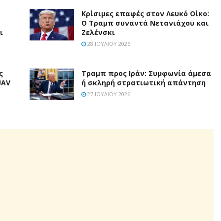
Κρίσιμες επαφές στον Λευκό Οίκο:
Ο Τραμπ συναντά Νετανιάχου και
ι
Ζελένσκι
28 ΙΟΥΛΊΟΥ 2026
ς
Τραμπ προς Ιράν: Συμφωνία άμεσα
UAV
ή σκληρή στρατιωτική απάντηση
27 ΙΟΥΛΊΟΥ 2026