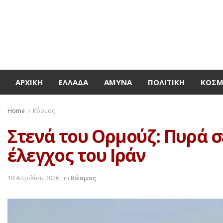
ΑΡΧΙΚΉ
ΕΛΛΆΔΑ
ΆΜΥΝΑ
ΠΟΛΙΤΙΚΉ
ΚΌΣ
Home
Κόσμος
Στενά του Ορμούζ: Πυρά σ
έλεγχος του Ιράν
18 Απριλίου 2026
in
Κόσμος