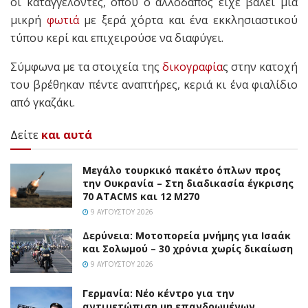
οι καταγγέλοντες, όπου ο αλλοδαπός είχε βάλει μία
μικρή
φωτιά
με ξερά χόρτα και ένα εκκλησιαστικού
τύπου κερί και επιχειρούσε να διαφύγει.
Σύμφωνα με τα στοιχεία της
δικογραφία
ς στην κατοχή
του βρέθηκαν πέντε αναπτήρες, κεριά κι ένα φιαλίδιο
από γκαζάκι.
Δείτε
και αυτά
Μεγάλο τουρκικό πακέτο όπλων προς
την Ουκρανία – Στη διαδικασία έγκρισης
70 ATACMS και 12 M270
9 ΑΥΓΟΎΣΤΟΥ 2026
Δερύνεια: Μοτοπορεία μνήμης για Ισαάκ
και Σολωμού – 30 χρόνια χωρίς δικαίωση
9 ΑΥΓΟΎΣΤΟΥ 2026
Γερμανία: Νέο κέντρο για την
αντιμετώπιση μη επανδρωμένων