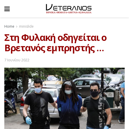
Home
minislide
Στη Φυλακή οδηγείται ο
Βρετανός εμπρηστής …
7 Ιουνίου 2022