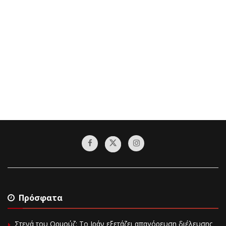
Πρόσφατα
Στενά του Ορμούζ: Το Ιράν εξετάζει απαγόρευση διέλευσης