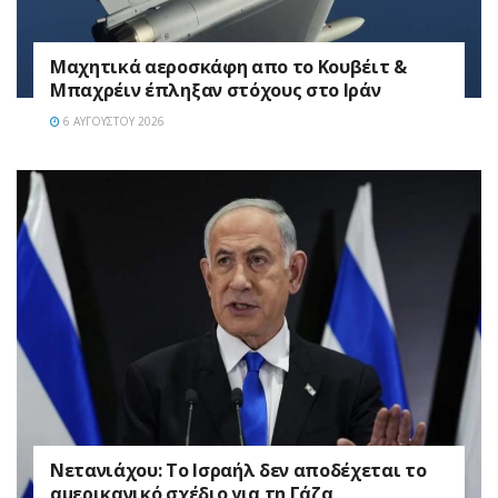
Mαχητικά αεροσκάφη απο το Κουβέιτ &
Μπαχρέιν έπληξαν στόχους στο Ιράν
6 ΑΥΓΟΎΣΤΟΥ 2026
Νετανιάχου: Το Ισραήλ δεν αποδέχεται το
αμερικανικό σχέδιο για τη Γάζα