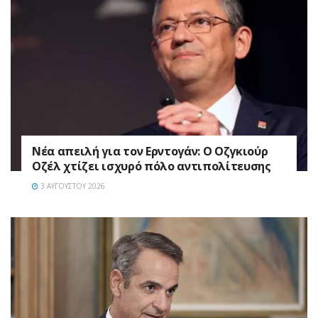
Νέα απειλή για τον Ερντογάν: Ο Οζγκιούρ
Οζέλ χτίζει ισχυρό πόλο αντιπολίτευσης
3 ΑΥΓΟΎΣΤΟΥ 2026