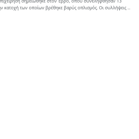
επιχείρηση σημειώθηκε στον Έβρο, όπου συνελήφθησαν 13
ν κατοχή των οποίων βρέθηκε βαρύς οπλισμός. Οι συλλήψεις ...