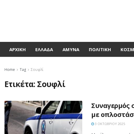
ΑΡΧΙΚΉ
ΕΛΛΆΔΑ
ΆΜΥΝΑ
ΠΟΛΙΤΙΚΉ
ΚΌΣ
Home
Tag
Σουφλί
Ετικέτα:
Σουφλί
Συναγερμός 
με οπλοστάσι
3 ΟΚΤΩΒΡΊΟΥ 2025