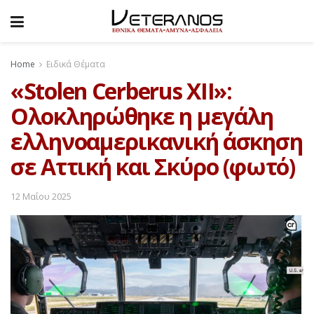
Home
Ειδικά Θέματα
«Stolen Cerberus XII»:
Ολοκληρώθηκε η μεγάλη
ελληνοαμερικανική άσκηση
σε Αττική και Σκύρο (φωτό)
12 Μαΐου 2025