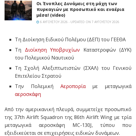
Οι Ένοπλες Δυνάμεις στη μάχη των
πυρκαγιών με προσωπικό και εναέρια
μέσα! (video)
6 ΑΥΓΟΎΣΤΟΥ 2026 - UPDATED ON 7 ΑΥΓΟΎΣΤΟΥ 2026
Τη Διοίκηση Ειδικού Πολέμου (ΔΕΠ) του ΓΕΕΘΑ
Τη
Διοίκηση Υποβρυχίων
Καταστροφών (ΔΥΚ)
του Πολεμικού Ναυτικού
Τη Σχολή Αλεξιπτωτιστών (ΣΧΑΛ) του Γενικού
Επιτελείου Στρατού
Την Πολεμική
Αεροπορία
με μεταγωγικά
αεροσκάφη
Από την αμερικανική πλευρά, συμμετείχε προσωπικό
της 37th Airlift Squadron της 86th Airlift Wing με τρία
μεταγωγικά αεροσκάφη MC-130J, τύπου που
εξειδικεύεται σε επιχειρήσεις ειδικών δυνάμεων.