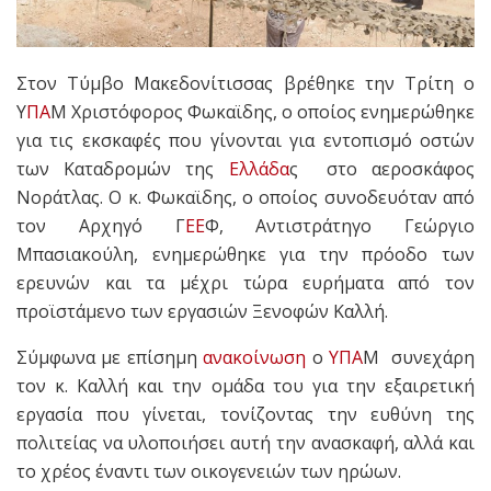
Στον Τύμβο Μακεδονίτισσας βρέθηκε την Τρίτη ο
Υ
ΠΑ
Μ Χριστόφορος Φωκαϊδης, ο οποίος ενημερώθηκε
για τις εκσκαφές που γίνονται για εντοπισμό οστών
των Καταδρομών της
Ελλάδα
ς στο αεροσκάφος
Νοράτλας. Ο κ. Φωκαϊδης, ο οποίος συνοδευόταν από
τον Αρχηγό Γ
ΕΕ
Φ, Αντιστράτηγο Γεώργιο
Μπασιακούλη, ενημερώθηκε για την πρόοδο των
ερευνών και τα μέχρι τώρα ευρήματα από τον
προϊστάμενο των εργασιών Ξενοφών Καλλή.
Σύμφωνα με επίσημη
ανακοίνωση
ο
ΥΠΑ
Μ συνεχάρη
τον κ. Καλλή και την ομάδα του για την εξαιρετική
εργασία που γίνεται, τονίζοντας την ευθύνη της
πολιτείας να υλοποιήσει αυτή την ανασκαφή, αλλά και
το χρέος έναντι των οικογενειών των ηρώων.