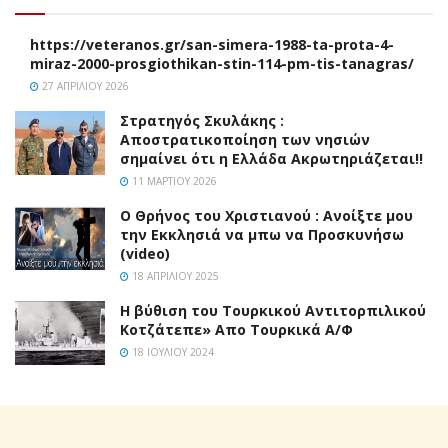
https://veteranos.gr/san-simera-1988-ta-prota-4-
miraz-2000-prosgiothikan-stin-114-pm-tis-tanagras/
27 ΑΠΡΙΛΊΟΥ 2026
Στρατηγός Σκυλάκης :
Αποστρατικοποίηση των νησιών
σημαίνει ότι η Ελλάδα Ακρωτηριάζεται!!
11 ΜΑΡΤΊΟΥ 2026
Ο Θρήνος του Χριστιανού : Ανοίξτε μου
την Εκκλησιά να μπω να Προσκυνήσω
(video)
18 ΑΠΡΙΛΊΟΥ 2025
H βύθιση του Τουρκικού Αντιτορπιλικού
Κοτζάτεπε» Απο Τουρκικά Α/Φ
18 ΙΟΥΛΊΟΥ 2024