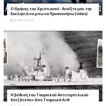
Ο Θρήνος του Χριστιανού : Ανοίξτε μου την
Εκκλησιά να μπω να Προσκυνήσω (video)
18 ΑΠΡΙΛΊΟΥ 2025
H βύθιση του Τουρκικού Αντιτορπιλικού
Κοτζάτεπε» Απο Τουρκικά Α/Φ