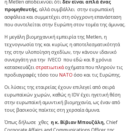
η Metlen αποδεικνύει ότι
δεν είναι απλά ένας
προμηθευτής
, αλλά συμβάλλει στην ευρωπαϊκή
ασφάλεια και συμμετέχει στη σύγχρονη επανάσταση
που συντελείται στην Ευρώπη στον τομέα της άμυνας.
Η μεγάλη βιομηχανική εμπειρία της Metlen, η
τεχνογνωσία της και κυρίως η αποτελεσματικότητά
της στην υλοποίηση σχεδίων, την κάνουν ιδανικό
συνεργάτη για την IVECO που εδώ και 8 χρόνια
κατασκευάζει
στρατιωτικά
οχήματα που πληρούν τις
προδιαγραφές τόσο του
ΝΑΤΟ
όσο και τις Ευρώπης.
Οι λύσεις της εταιρείας έχουν επιλεγεί από σειρά
ευρωπαϊκών χωρών, καθώς η IDV έχει ηγετική θέση
στην ευρωπαϊκή αμυντική βιομηχανία, ως έναν από
τους βασικούς παίκτες στη χερσαία άμυνα.
Όπως δήλωσε χθες
η κ. Βίβιαν Μπουζάλη,
Chief
Corporate Affairs and Communications Officer της