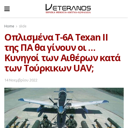
Home
slide
Οπλισμένα T-6A Texan II
της ΠΑ θα γίνουν οι …
Κυνηγοί των Αιθέρων κατά
των Τούρκικων UAV;
14 Νοεμβρίου 2022