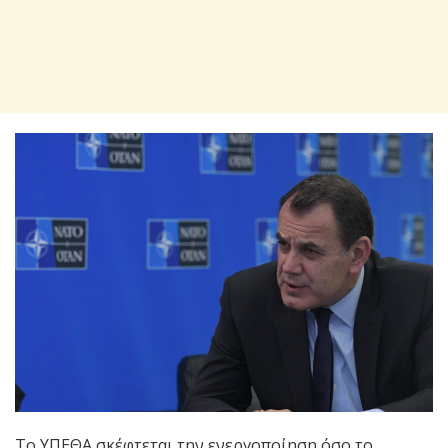
Το ΥΠΕΘΑ σκέφτεται την ενεργοποίηση όσο το