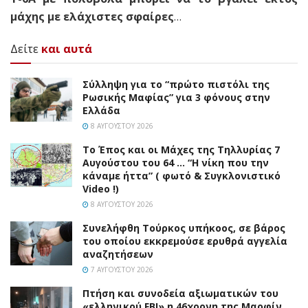
μάχης με ελάχιστες σφαίρες
…
Δείτε
και αυτά
Σύλληψη για το “πρώτο πιστόλι της
Ρωσικής Μαφίας” για 3 φόνους στην
Ελλάδα
8 ΑΥΓΟΎΣΤΟΥ 2026
Το Έπος και οι Μάχες της Τηλλυρίας 7
Αυγούστου του 64 … “Η νίκη που την
κάναμε ήττα” ( φωτό & Συγκλονιστικό
Video !)
8 ΑΥΓΟΎΣΤΟΥ 2026
Συνελήφθη Τούρκος υπήκοος, σε βάρος
του οποίου εκκρεμούσε ερυθρά αγγελία
αναζητήσεων
7 ΑΥΓΟΎΣΤΟΥ 2026
Πτήση και συνοδεία αξιωματικών του
«ελληνικού FBI» η 46χρονη της Μαρφίν