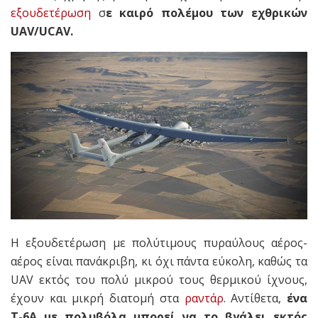
εξουδετέρωση
σ
ε καιρό πολέμου των εχθρικών
UAV/UCAV.
Η εξουδετέρωση με πολύτιμους πυραύλους αέρος-
αέρος είναι πανάκριβη, κι όχι πάντα εύκολη, καθώς τα
UAV εκτός του πολύ μικρού τους θερμικού ίχνους,
έχουν και μικρή διατομή στα
ραντάρ
. Αντίθετα,
ένα
Τ-6Α με πολυβόλα μπορεί να το βγάλει εκτός