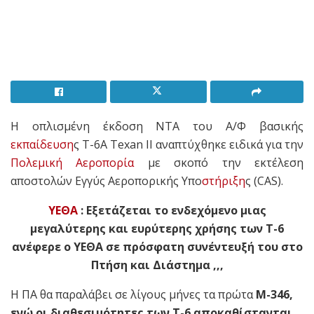
Η οπλισμένη έκδοση NTA του Α/Φ βασικής
εκπαίδευση
ς T-6A Texan II αναπτύχθηκε ειδικά για την
Πολεμική Αεροπορία
με σκοπό την εκτέλεση
αποστολών Εγγύς Αεροπορικής Υπο
στήριξη
ς (CAS).
ΥΕΘΑ
: Εξετάζεται το ενδεχόμενο μιας
μεγαλύτερης και ευρύτερης χρήσης των Τ-6
ανέφερε ο ΥΕΘΑ σε πρόσφατη συνέντευξή του στο
Πτήση και Διάστημα ,,,
Η ΠΑ θα παραλάβει σε λίγους μήνες τα πρώτα
Μ-346,
ενώ οι διαθεσιμότητες των Τ-6 αποκαθίστανται