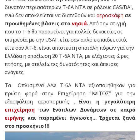
δυνατόν περισσότερων Τ-6Α ΝΤΑ σε ρόλους CAS/BAI,
ενώ δεν αποκλείεται να διατεθούν και
αεροσκάφη
σε
προωθημένες βάσεις στα
νησιά
.
Από την στιγμή
που το Τ-6 θα παραμείνει για πολλές δεκαετίες σε
υπηρεσία με την USAF, είτε σαν απλό εκπαιδευτικό,
είτε σαν ΑΤ-6, είναι απίστευτη σπατάλη πόρων για την
Ελλάδα η απαξίωση 20 Τ-6Α ΝΤΑ, με ελάχιστες ώρες
πτήσης, με ατελείωτες δυνατότητες και άπειρες
ανάγκες.
Tα Οπλισμένα Α/Φ T-6A NTA αξιοποιήθηκαν για
πρώτη φορά στην Επιχείρηση “ΙΦΙΤΟΣ” για την
εξασφάλιση αεροπορικής ….
Είναι η μεγαλύτερη
επιχείρηση
των Ενόπλων Δυνάμεων σε καιρό
ειρήνη
ς και παραμένει άγνωστη… Έρχεται ξανά
στο προσκήνιο !!!