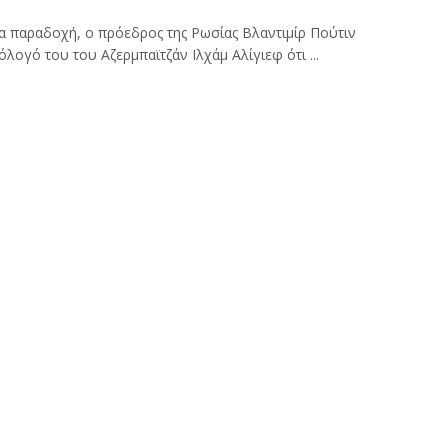
α παραδοχή, ο πρόεδρος της Ρωσίας Βλαντιμίρ Πούτιν
λογό του του Αζερμπαϊτζάν Ιλχάμ Αλίγιεφ ότι ...