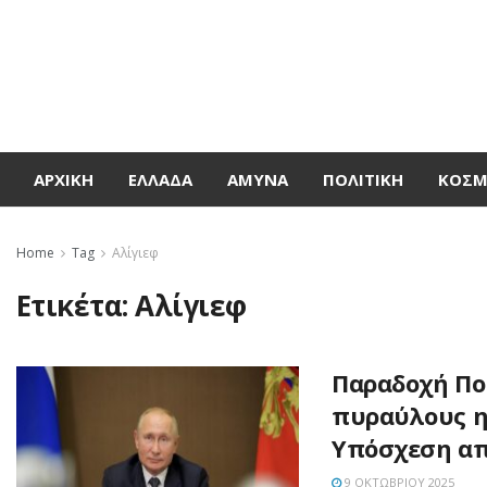
ΑΡΧΙΚΉ
ΕΛΛΆΔΑ
ΆΜΥΝΑ
ΠΟΛΙΤΙΚΉ
ΚΌΣ
Home
Tag
Αλίγιεφ
Ετικέτα:
Αλίγιεφ
Παραδοχή Πο
πυραύλους η
Υπόσχεση α
9 ΟΚΤΩΒΡΊΟΥ 2025