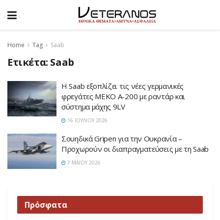
Home
Tag
Saab
Ετικέτα:
Saab
Η Saab εξοπλίζει τις νέες γερμανικές
φρεγάτες MEKO A-200 με ραντάρ και
σύστημα μάχης 9LV
16 ΙΟΥΛΊΟΥ 2026
Σουηδικά Gripen για την Ουκρανία –
Προχωρούν οι διαπραγματεύσεις με τη Saab
7 ΜΑΪ́ΟΥ 2026
Πρόσφατα