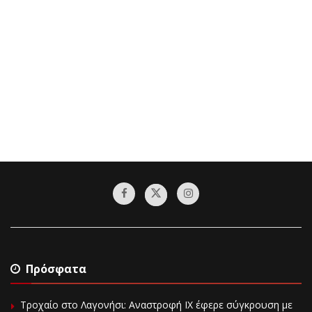
Πρόσφατα
Τροχαίο στο Λαγονήσι: Αναστροφή ΙΧ έφερε σύγκρουση με