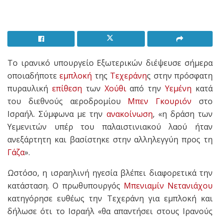
Το ιρανικό υπουργείο Εξωτερικών διέψευσε σήμερα
οποιαδήποτε
εμπλοκή
της
Τεχεράνη
ς στην πρόσφατη
πυραυλική
επίθεση
των
Χούθι
από την
Υεμένη
κατά
του διεθνούς αεροδρομίου
Μπεν Γκουριόν
στο
Ισραήλ. Σύμφωνα με την
ανακοίνωση
, «η δράση των
Υεμενιτών υπέρ του παλαιστινιακού λαού ήταν
ανεξάρτητη και βασίστηκε στην αλληλεγγύη προς τη
Γάζα
».
Ωστόσο, η ισραηλινή ηγεσία βλέπει διαφορετικά την
κατάσταση. Ο πρωθυπουργός
Μπενιαμίν Νετανιάχου
κατηγόρησε ευθέως την Τεχεράνη για εμπλοκή και
δήλωσε ότι το Ισραήλ «θα απαντήσει στους Ιρανούς