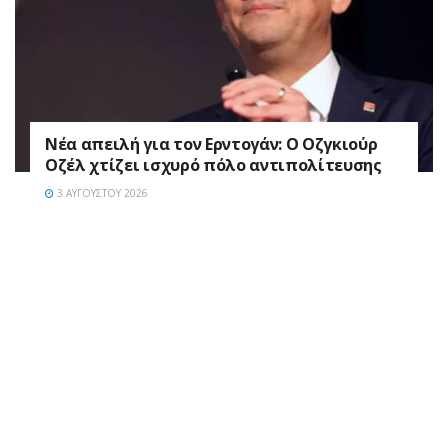
Νέα απειλή για τον Ερντογάν: Ο Οζγκιούρ
Οζέλ χτίζει ισχυρό πόλο αντιπολίτευσης
3 ΑΥΓΟΎΣΤΟΥ 2026