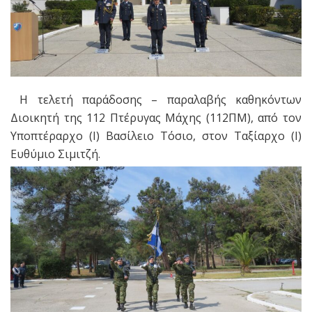
H τελετή παράδοσης – παραλαβής καθηκόντων
Διοικητή της 112 Πτέρυγας Μάχης (112ΠΜ), από τον
Υποπτέραρχο (Ι) Βασίλειο Τόσιο, στον Ταξίαρχο (Ι)
Ευθύμιο Σιμιτζή.