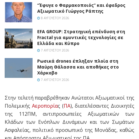
“Έφυγε ο Φαρμακοποιός” και έφεδρος
Αξιωματικό Γιώργος Ράπτης
8 ΑΥΓΟΎΣΤΟΥ 2026
EFA GROUP: Στρατηγική επένδυση στη
Fractal για αμυντικές τεχνολογίες σε
Ελλάδα και Κύπρο
7 ΑΥΓΟΎΣΤΟΥ 2026
Ρωσικά drones έπληξαν πλοία στη
Μαύρη Θάλασσα και αποθήκες στο
Χάρκοβο
7 ΑΥΓΟΎΣΤΟΥ 2026
Στην τελετή παραβρέθηκαν Ανώτατοι Αξιωματικοί της
Πολεμικής
Αεροπορία
ς (
ΠΑ
), διατελέσαντες Διοικητές
της 112ΠΜ, αντιπροσωπείες Αξιωματικών των
Κλάδων των Ενόπλων Δυνάμεων και των Σωμάτων
Ασφαλείας, πολιτικό προσωπικό της Μονάδας, καθώς
και Απόστρατοι Αξιωματικοί της ΠΑ.