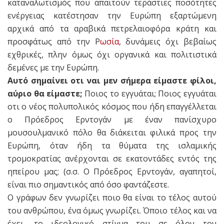
καταναλωτισμός που απαιτούν τεράστιες ποσότητες
ενέργειας κατέστησαν την Ευρώπη εξαρτώμενη
αρχικά από τα αραβικά πετρελαιοφόρα κράτη και
προσφάτως από την Ρ
ωσία
, δυνάμεις όχι βεβαίως
εχθρικές, πλην όμως όχι οργανικά και πολιτιστικά
δεμένες με την Ευρώπη.
Αυτό σημαίνει οτι ναι μεν σήμερα είμαστε φίλοι,
αύριο θα είμαστε;
Ποιος το εγγυάται; Ποιος εγγυάται
οτι ο νέος πολυπολικός κόσμος που ήδη επαγγέλλεται
ο Πρόεδρος Ερντογάν με έναν πανίσχυρο
μουσουλμανικό πόλο θα διάκειται φιλικά προς την
Ευρώπη, όταν ήδη τα θύματα της ισλαμικής
τρομοκρατίας ανέρχονται σε εκατοντάδες εντός της
ηπείρου μας; (σ.σ. Ο Πρόεδρος Ερντογάν, αγαπητοί,
είναι πιο σημαντικός από όσο φαντάζεστε.
Ο γράφων δεν γνωρίζει ποιο θα είναι το τέλος αυτού
του ανθρώπου, ένα όμως γνωρίζει. Όποιο τέλος και να
έχει, το ιδεολογικό στίγμα του σε όλον τον