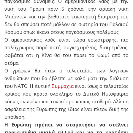
παγκόσμιες δυνάμεις. Ο αμερικανικός λαός με την
νίκη του Τραμπ πριν 5 χρόνια, την οριακή νίκη
Μπάιντεν και την βαθύτατη εσωτερική διαίρεσή του
δεν θα σπεύσει ποτέ μάλλον σε σωτηρία του Παλαιού
Κόσμου όπως έκανε στους παγκόσμιους πολέμους.
Ο αμερικανικός λαός είναι τώρα εσωστρεφής, πιο
πολύχρωμος παρά ποτέ, συγκεχυμένος, διαιρεμένος,
φοβάται οτι η Κίνα θα του πάρει το ψωμί από το
στόμα.
Ο γράφων θα ήταν ο τελευταίος των λογικών
ανθρώπων που θα έβλεπε με καλό μάτι την διάλυση
του ΝΑΤΟ. Η Δυτική
Συμμαχία
είναι ίσως ο τελευταίος
κρίκος που κρατά ολόκληρο το Δυτικό Ημισφαίριο
κάπως ενωμένο και τον κόσμο κάπως σταθερό. Αλλά η
ασφάλεια της Ευρώπης της ίδιας είναι πλέον δική της
υπόθεση.
Η Ευρώπη πρέπει να σταματήσει να στέλνει
προικισμένα μυαλά αλλού και να τα κρατήσει