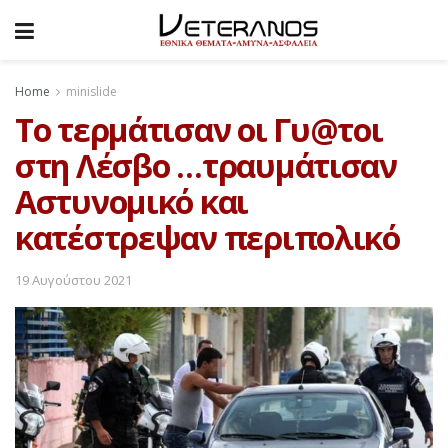
Home
minislide
To τερμάτισαν οι Γυ@τοι
στη Λέσβο …τραυμάτισαν
Αστυνομικό και
κατέστρεψαν περιπολικό
19 Αυγούστου 2021