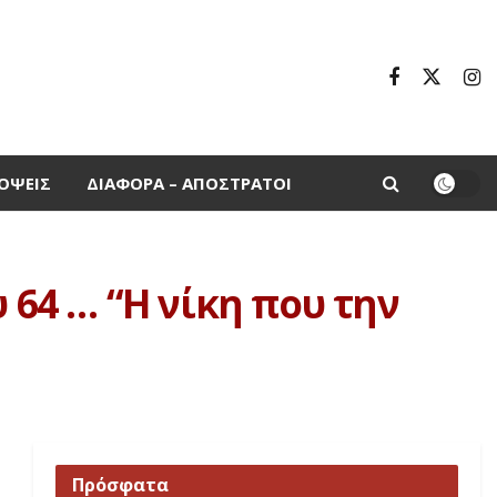
ΌΨΕΙΣ
ΔΙΆΦΟΡΑ – ΑΠΌΣΤΡΑΤΟΙ
 64 … “Η νίκη που την
Πρόσφατα