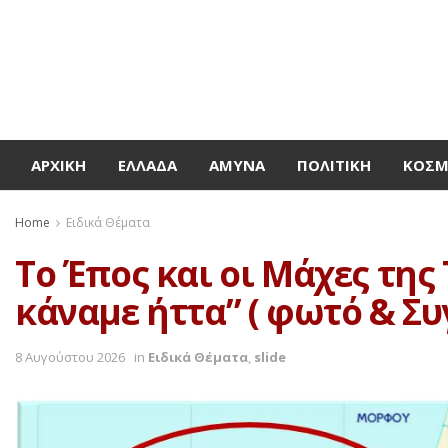
ΑΡΧΙΚΉ
ΕΛΛΆΔΑ
ΆΜΥΝΑ
ΠΟΛΙΤΙΚΉ
ΚΌΣ
Home
Ειδικά Θέματα
Το Έπος και οι Μάχες της
κάναμε ήττα” ( φωτό & Συ
8 Αυγούστου 2026
in
Ειδικά Θέματα
,
slide