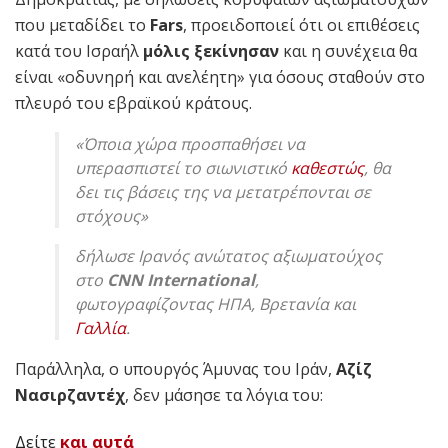
που μεταδίδει το
Fars
, προειδοποιεί ότι οι επιθέσεις
κατά του Ισραήλ
μόλις ξεκίνησαν
και η συνέχεια θα
είναι «οδυνηρή και ανελέητη» για όσους σταθούν στο
πλευρό του εβραϊκού κράτους.
«Όποια χώρα προσπαθήσει να
υπερασπιστεί το σιωνιστικό
καθεστώς
, θα
δει τις βάσεις της να μετατρέπονται σε
στόχους»
δήλωσε Ιρανός ανώτατος αξιωματούχος
στο
CNN International
,
φωτογραφίζοντας ΗΠΑ, Βρετανία και
Γαλλία
.
Παράλληλα, ο υπουργός Άμυνας του Ιράν,
Αζίζ
Νασιρζαντέχ
, δεν μάσησε τα λόγια του:
Δείτε
και αυτά