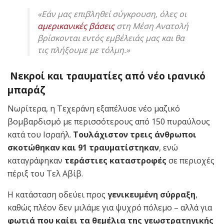
«Εάν μας επιβληθεί σύγκρουση, όλες οι
αμερικανικές βάσεις
στη Μέση Ανατολή
βρίσκονται εντός εμβέλειάς μας και θα
τις πλήξουμε με τόλμη.»
Νεκροί και τραυματίες από νέο ιρανικό
μπαράζ
Νωρίτερα, η Τεχεράνη εξαπέλυσε νέο μαζικό
βομβαρδισμό με περισσότερους από 150 πυραύλους
κατά του Ισραήλ.
Τουλάχιστον τρεις άνθρωποι
σκοτώθηκαν και 91 τραυματίστηκαν
, ενώ
καταγράφηκαν
τεράστιες καταστροφές
σε περιοχές
πέριξ του Τελ Αβίβ.
Η κατάσταση οδεύει προς
γενικευμένη σύρραξη
,
καθώς πλέον δεν μιλάμε για ψυχρό πόλεμο – αλλά για
φωτιά που καίει τα θεμέλια της γεωστρατηγικής