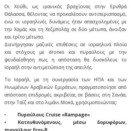
Οι Χούθι, ως ιρανικός βραχίονας στην Ερυθρά
Θάλασσα, θέλοντας να προκαλέσουν αντιπερισπασμό,
ενώ οι ισραηλινές δυνάμεις ήταν απασχολημένες με
την Χαμάς και τη Χεζμπολάχ σε δύο μέτωπα, άνοιξαν
και τρίτο μέτωπο.
Διενήργησαν μαζικές επιθέσεις σε ισραηλινά πλοία
και στόχους με drones και πυραύλους με την
ψευδαίσθηση πως η απόσταση θα δυσκόλευε το
Ισραήλ στην αντιμετώπιση της απειλής.
Το Ισραήλ, με τη συνεργασία των ΗΠΑ και των
Ηνωμένων Αραβικών Εμιράτων, πραγματοποίησε από
απόσταση επιδρομές ακριβείας σε βάσεις στη Σανάα,
στην Ταΐζ και στο λιμάνι Μοκά, χρησιμοποιώντας:
•
Πυραύλους Cruise «Rampage»
• Κατευθυνόμενους, μέσω δορυφόρων,
πυραύλους Eros-B