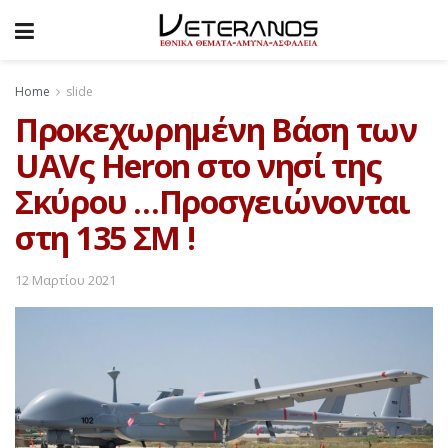
Home
slide
Προκεχωρημένη Βάση των
UAVς Heron στο νησί της
Σκύρου …Προσγειώνονται
στη 135 ΣΜ !
12 Μαρτίου 2021