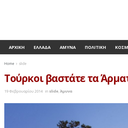
ΑΡΧΙΚΉ
ΕΛΛΆΔΑ
ΆΜΥΝΑ
ΠΟΛΙΤΙΚΉ
ΚΌΣ
Home
slide
Τούρκοι βαστάτε τα Άρματ
19 Φεβρουαρίου 2014
in
slide
,
Άμυνα