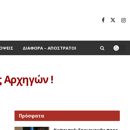
ΌΨΕΙΣ
ΔΙΆΦΟΡΑ – ΑΠΌΣΤΡΑΤΟΙ
ς Αρχηγών !
Πρόσφατα
Κυπριακό: Ερχιουρμάν προς