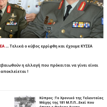
ΕΑ
… Τελικά ο κύβος ερρίφθη και έχουμε Κ
ΥΣΕΑ
βαιωθούν η αλλαγή που πρόκειται να γίνει είν
αι
 αποκλείεται !
Κύπρος :Το Χρονικό της Τελευταίας
Μάχης της 181 Μ.Π.Π…Εκεί που
έπεσε ο Θράκας Ανχης