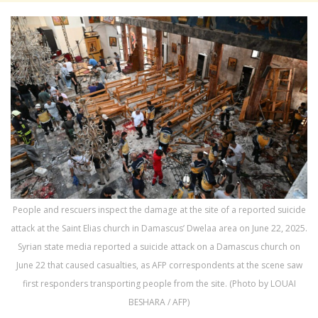
People and rescuers inspect the damage at the site of a reported suicide
attack at the Saint Elias church in Damascus’ Dwelaa area on June 22, 2025.
Syrian state media reported a suicide attack on a Damascus church on
June 22 that caused casualties, as AFP correspondents at the scene saw
first responders transporting people from the site. (Photo by LOUAI
BESHARA / AFP)