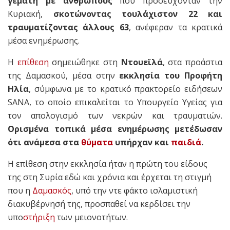
γεμάτη με ανθρώπους
που προσεύχονταν την
Κυριακή,
σκοτώνοντας τουλάχιστον 22 και
τραυματίζοντας άλλους 63
, ανέφεραν τα κρατικά
μέσα ενημέρωσης.
Η
επίθεση
σημειώθηκε στη
Ντουεϊλά
, στα προάστια
της Δαμασκού, μέσα στην
εκκλησία του Προφήτη
Ηλία
, σύμφωνα με το κρατικό πρακτορείο ειδήσεων
SANA, το οποίο επικαλείται το Υπουργείο Υγείας για
τον απολογισμό των νεκρών και τραυματιών.
Ορισμένα τοπικά μέσα ενημέρωσης μετέδωσαν
ότι ανάμεσα στα
θύματα
υπήρχαν και
παιδιά
.
Η επίθεση στην εκκλησία ήταν η πρώτη του είδους
της στη Συρία εδώ και χρόνια και έρχεται τη στιγμή
που η
Δαμασκός
, υπό την ντε φάκτο ισλαμιστική
διακυβέρνησή της, προσπαθεί να κερδίσει την
υπο
στήριξη
των μειονοτήτων.