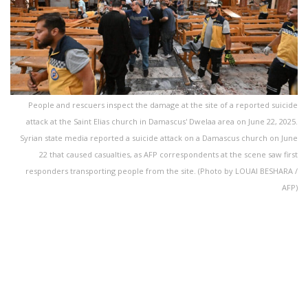
People and rescuers inspect the damage at the site of a reported suicide
attack at the Saint Elias church in Damascus' Dwelaa area on June 22, 2025.
Syrian state media reported a suicide attack on a Damascus church on June
22 that caused casualties, as AFP correspondents at the scene saw first
responders transporting people from the site. (Photo by LOUAI BESHARA /
AFP)