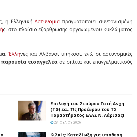
ς, η Ελληνική
Αστυνομία
πραγματοποιεί συντονισμένη
κή
ς, στο πλαίσιο εξάρθρωσης οργανωμένου κυκλώματος
μα
,
Έλλη
νες και Αλβανοί υπήκοοι, ενώ οι αστυνομικές
 παρουσία εισαγγελέα
σε σπίτια και επαγγελματικούς
Επιλογή του Σταύρου Γατή Ανχη
(ΤΘ) εα…Ώς Προέδρου του ΤΣ
Παραρτήματος ΕΑΑΣ Ν. Λάρισας!
28 ΙΟΥΛΊΟΥ 2026
τα
Κιλκίς: Καταδίωξη για υπόθεση