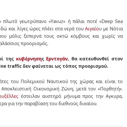
ο πλωτό γεωτρύπανο «Yavuz» ή πάλαι ποτέ «Deep Sea
εδώ και λίγες ώρες πλέει στα νερά του
Αιγαίο
υ με Νότια
που μόλις ξεπερνά τους οκτώ κόμβους και χωρίς να
θαλάσσιος προορισμός.
οί της
κυβέρνηση
ς
Ερντογάν
, θα κατευθυνθεί στον
ne traffic δεν φαίνεται ως τόπος προορισμού.
άτες του Πολεμικού Ναυτικού της χώρας και είναι το
 Αποκλειστική Οικονομική Ζώνη, μετά τον «Πορθητή».
ρυξέλλες
έστειλαν αυστηρό μήνυμα προς την Αγκυρα,
ρα για την παραβίαση του διεθνούς δικαίου.