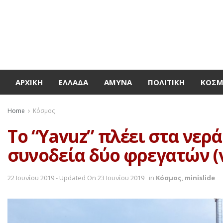
ΑΡΧΙΚΉ
ΕΛΛΆΔΑ
ΆΜΥΝΑ
ΠΟΛΙΤΙΚΉ
ΚΌΣ
Home
Κόσμος
Το “Yavuz” πλέει στα νερ
συνοδεία δύο φρεγατών (v
22 Ιουνίου 2019 - Updated On 23 Ιουνίου 2019
in
Κόσμος
,
minislide