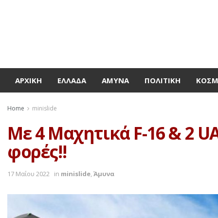
ΑΡΧΙΚΉ
ΕΛΛΆΔΑ
ΆΜΥΝΑ
ΠΟΛΙΤΙΚΉ
ΚΌΣ
Home
minislide
Με 4 Μαχητικά F-16 & 2 U
φορές!!
17 Μαΐου 2022
in
minislide
,
Άμυνα